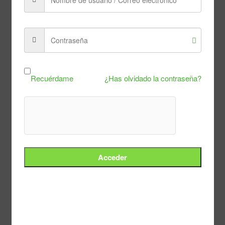
Gastos 2º Trimestre 2026
Alegaciones contestación CP Peñas
Albas_VF_f.pdf
ESCRITO DE ALEGACIONES
COMPLEMENTARIAS
Justificante de Presentación REG (3).pdf
Recuérdame
¿Has olvidado la contraseña?
Acceder