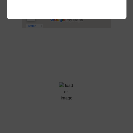
Villalbilla
02:13,
06/08/2026
26
°C
Cielo Claro
Ráfagas de viento:
3 mph
Clouds:
0%
Amanecer:
07:15
Atardecer:
21:23