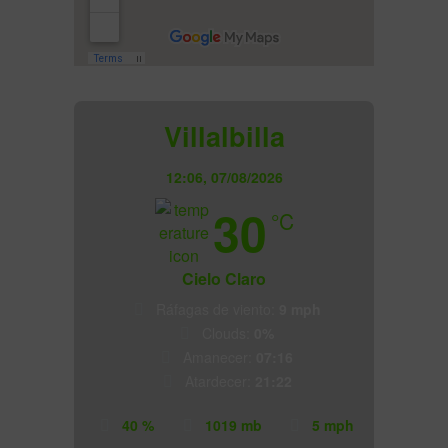
Villalbilla
12:06,
07/08/2026
30
°C
Cielo Claro
Ráfagas de viento:
9 mph
Clouds:
0%
Amanecer:
07:16
Atardecer:
21:22
40 %
1019 mb
5 mph