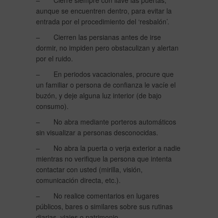
– Cierre siempre con llave las puertas,
aunque se encuentren dentro, para evitar la
entrada por el procedimiento del ‘resbalón’.
– Cierren las persianas antes de irse
dormir, no impiden pero obstaculizan y alertan
por el ruido.
– En periodos vacacionales, procure que
un familiar o persona de confianza le vacíe el
buzón, y deje alguna luz interior (de bajo
consumo).
– No abra mediante porteros automáticos
sin visualizar a personas desconocidas.
– No abra la puerta o verja exterior a nadie
mientras no verifique la persona que intenta
contactar con usted (mirilla, visión,
comunicación directa, etc.).
– No realice comentarios en lugares
públicos, bares o similares sobre sus rutinas
diarias, viajes o patrimonio.