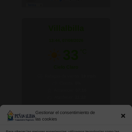
Villalbilla
13:44,
07/08/2026
33
°C
Cielo Claro
Ráfagas de viento:
19 mph
Clouds:
0%
Amanecer:
07:16
Atardecer:
21:22
28 %
1017 mb
10 mph
Gestionar el consentimiento de
las cookies
Para ofrecer las mejores experiencias, utilizamos tecnologías como las