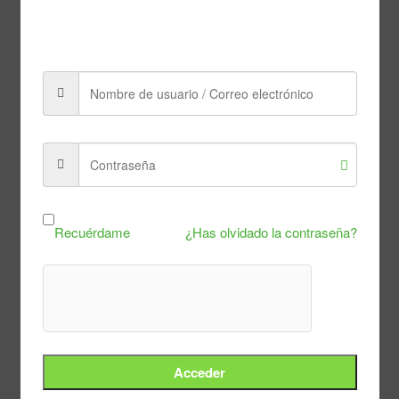
Acceder
Recuérdame
Gastos 2º Trimestre 2026
Gastos 2º Trimestre 2026
Alegaciones contestación CP Peñas
Recuérdame
¿Has olvidado la contraseña?
Albas_VF_f.pdf
ESCRITO DE ALEGACIONES
COMPLEMENTARIAS
Justificante de Presentación REG (3).pdf
Acceder