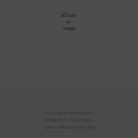
28
°C
Cielo Claro
Ráfagas de viento:
9 mph
Clouds:
0%
Amanecer:
07:16
Atardecer:
21:22
49 %
1019 mb
3 mph
POLÍTICA DE PRIVACIDAD
TÉRMINOS Y CONDICIONES
CONTACTAR CON NOSOTROS