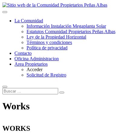
Saltar
al
contenido
Sitio web de la Comunidad Propietarios P
La Comunidad
Información Instalación Megaplanta Solar
Estatutos Comunidad Propietarios Peñas Albas
Ley de la Propiedad Horizontal
Términos y condiciones
Política de privacidad
Contacto
Oficina Administracion
Area Propietarios
Acceder
Solicitud de Registro
Buscar
…
Works
WORKS